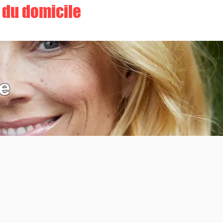
r du domicile
te