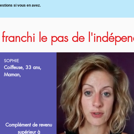
uestions si vous en avez.
t franchi le pas de l'indép
SOPHIE
Coiffeuse, 33 ans,
Maman,
Complément de revenu
supérieur à