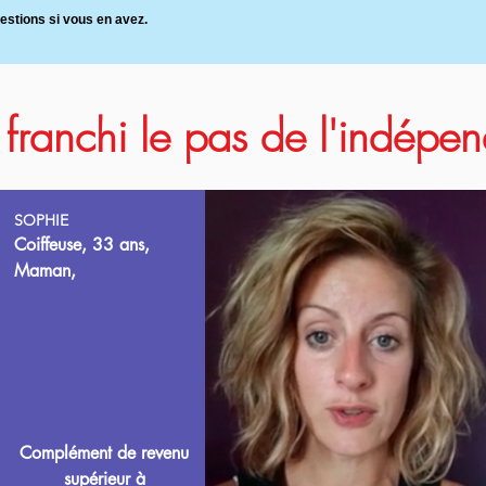
uestions si vous en avez.
t franchi le pas de l'indép
SOPHIE
Coiffeuse, 33 ans,
Maman,
Complément de revenu
supérieur à