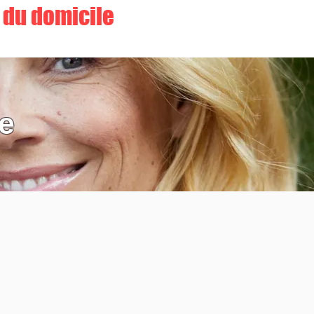
r du domicile
te