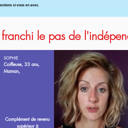
uestions si vous en avez.
t franchi le pas de l'indép
SOPHIE
Coiffeuse, 33 ans,
Maman,
Complément de revenu
supérieur à