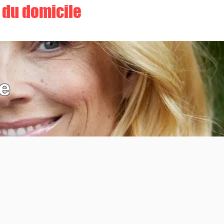
r du domicile
te